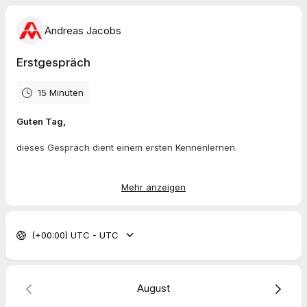
Andreas Jacobs
Erstgespräch
15 Minuten
Guten Tag,
dieses Gespräch dient einem ersten Kennenlernen.
Sie schildern kurz Ihr Anliegen, und wir klären die wichtigsten
Fragen zum Ablauf. Danach haben Sie ein gutes Gefühl dafür,
Mehr anzeigen
ob und wie eine Zusammenarbeit für Sie passt.
Ich freue mich auf das Gespräch.
(+00:00) UTC - UTC
Andreas Jacobs
August